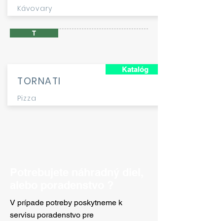
Kávovary
T
Katalóg
TORNATI
Pizza
Potrebujete náhradný diel,
alebo poradenstvo ?
V prípade potreby poskytneme k
servisu poradenstvo pre