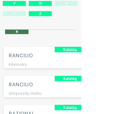
V
W
X
Y
Z
R
Katalóg
RANCILIO
Kávovary
Katalóg
RANCILIO
Umyvačky riadu
Katalóg
RATIONAL