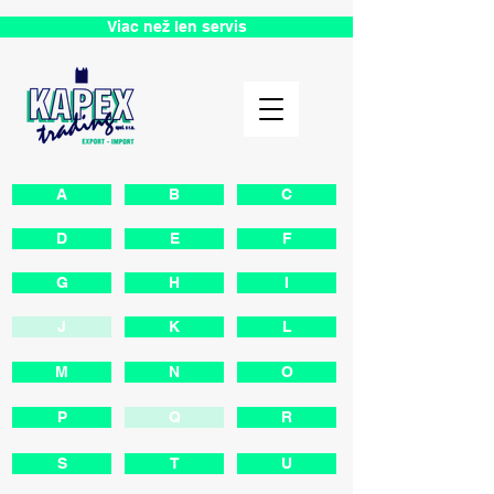
Viac než len servis
A
B
C
D
E
F
G
H
I
J
K
L
M
N
O
P
Q
R
S
T
U