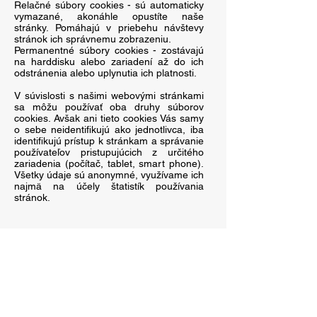
Relačné súbory cookies - sú automaticky
vymazané, akonáhle opustíte naše
stránky. Pomáhajú v priebehu návštevy
stránok ich správnemu zobrazeniu.
Permanentné súbory cookies - zostávajú
na harddisku alebo zariadení až do ich
odstránenia alebo uplynutia ich platnosti.
V súvislosti s našimi webovými stránkami
sa môžu používať oba druhy súborov
cookies. Avšak ani tieto cookies Vás samy
o sebe neidentifikujú ako jednotlivca, iba
identifikujú prístup k stránkam a správanie
používateľov pristupujúcich z určitého
zariadenia (počítač, tablet, smart phone).
Všetky údaje sú anonymné, využívame ich
najmä na účely štatistík používania
stránok.