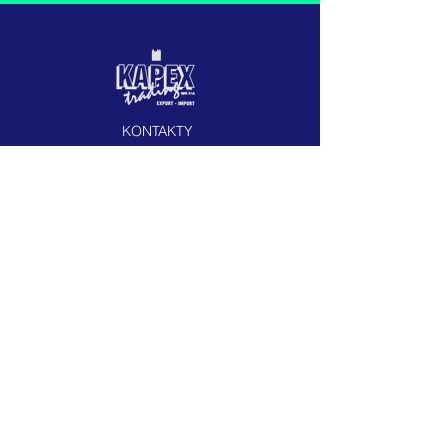
KONTAKTY
Telefón:
+421 905 723 650
Pevná linka: 00421 2/54411468
Ekonomické odd.
+421 905 229 539
Email:
kapuskapex@gmail.com
PRACOVNÉ HODINY
Pon. - Piat. : 8:00 - 16:00
​​Sobota: zatvorené
​Nedeľa:
zatvorené
BANKOVÉ SPOJENIE
Všeobecná úverová banka,a.s.