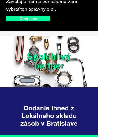
Zavolajte nám a pomožeme Vám
vybrať ten správny diel.
Čítaj viac
Spoľahlivý
partner
Dodanie ihneď z
Lokálneho skladu
zásob v Bratislave