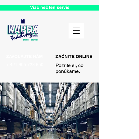
Viac než len servis
ZAVOLAJTE NÁM
ZAČNITE ONLINE
+
421 905 723 650
Pozrite si, čo
ponúkame.