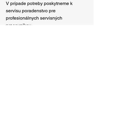
V prípade potreby poskytneme k
servisu poradenstvo pre
profesionálnych servisných
pracovníkov.
Meno a priezvisko
Email
Telefón
Diel potrebujem do: